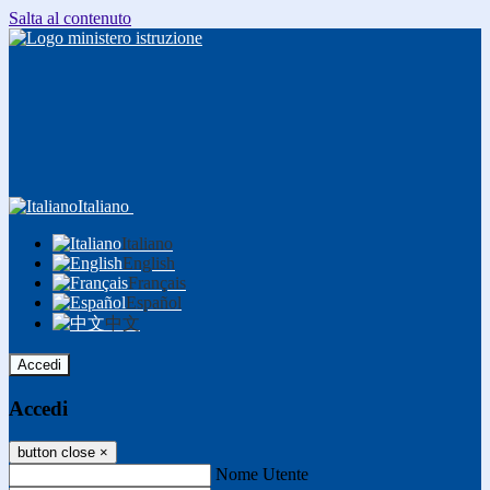
Salta al contenuto
Italiano
Italiano
English
Français
Español
中文
Accedi
Accedi
button close
×
Nome Utente