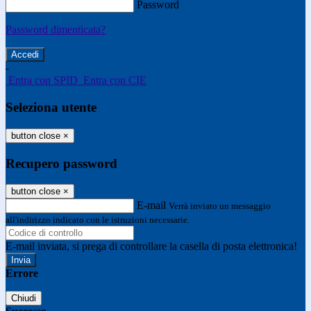
Password
Password dimenticata?
-
Entra con SPID
Entra con CIE
Seleziona utente
button close
×
Recupero password
button close
×
E-mail
Verrà inviato un messaggio
all'indirizzo indicato con le istruzioni necessarie.
E-mail inviata, si prega di controllare la casella di posta elettronica!
Errore
Chiudi