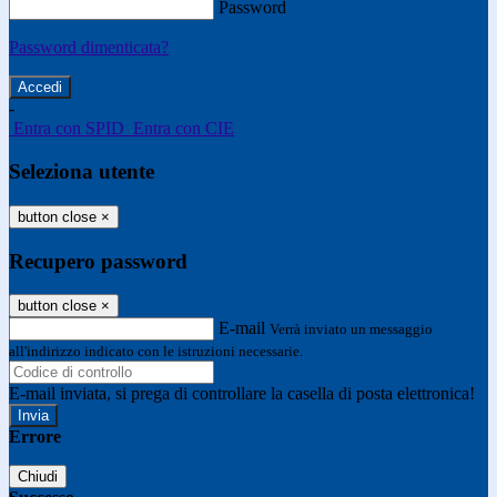
Password
Password dimenticata?
-
Entra con SPID
Entra con CIE
Seleziona utente
button close
×
Recupero password
button close
×
E-mail
Verrà inviato un messaggio
all'indirizzo indicato con le istruzioni necessarie.
E-mail inviata, si prega di controllare la casella di posta elettronica!
Errore
Chiudi