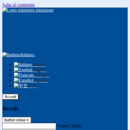
Salta al contenuto
Italiano
Italiano
English
Français
Español
中文
Accedi
Accedi
button close
×
Nome Utente