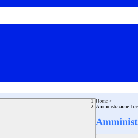
Home
>
Amministrazione Tra
Amministr