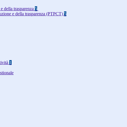
 e della trasparenza
5
rruzione e della trasparenza (PTPCT)
5
tività
1
stionale