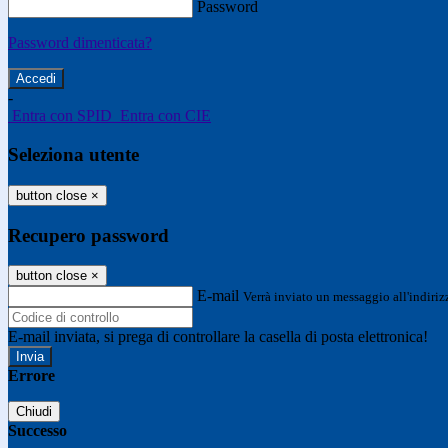
Password
Password dimenticata?
-
Entra con SPID
Entra con CIE
Seleziona utente
button close
×
Recupero password
button close
×
E-mail
Verrà inviato un messaggio all'indirizz
E-mail inviata, si prega di controllare la casella di posta elettronica!
Errore
Chiudi
Successo