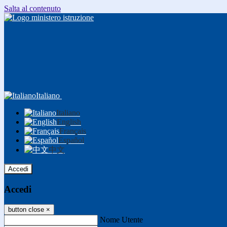
Salta al contenuto
Italiano
Italiano
English
Français
Español
中文
Accedi
Accedi
button close
×
Nome Utente