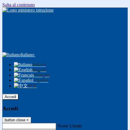
Salta al contenuto
Italiano
Italiano
English
Français
Español
中文
Accedi
Accedi
button close
×
Nome Utente