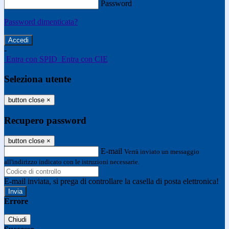
Password
Password dimenticata?
-
Entra con SPID
Entra con CIE
Seleziona utente
button close
×
Recupero password
button close
×
E-mail
Verrà inviato un messaggio
all'indirizzo indicato con le istruzioni necessarie.
E-mail inviata, si prega di controllare la casella di posta elettronica!
Errore
Chiudi