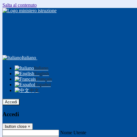
Salta al contenuto
Italiano
Italiano
English
Français
Español
中文
Accedi
Accedi
button close
×
Nome Utente