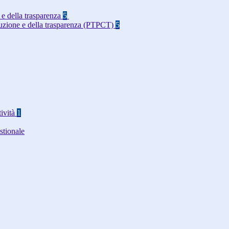
 e della trasparenza
5
rruzione e della trasparenza (PTPCT)
5
tività
1
stionale