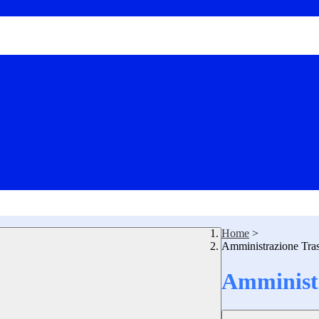
Home
>
Amministrazione Tra
Amministr