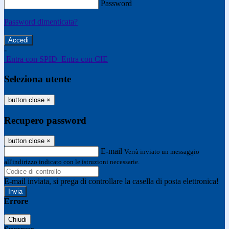
Password
Password dimenticata?
-
Entra con SPID
Entra con CIE
Seleziona utente
button close
×
Recupero password
button close
×
E-mail
Verrà inviato un messaggio
all'indirizzo indicato con le istruzioni necessarie.
E-mail inviata, si prega di controllare la casella di posta elettronica!
Errore
Chiudi