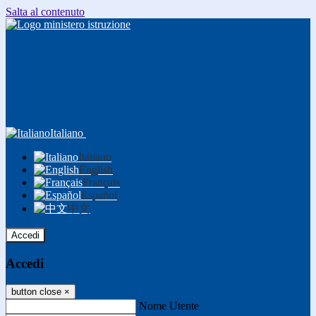
Salta al contenuto
Italiano
Italiano
English
Français
Español
中文
Accedi
Accedi
button close
×
Nome Utente