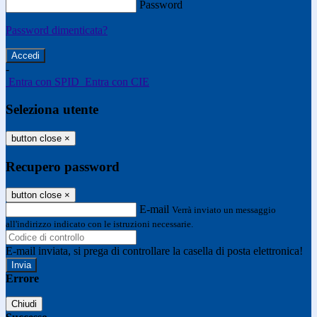
Password
Password dimenticata?
-
Entra con SPID
Entra con CIE
Seleziona utente
button close
×
Recupero password
button close
×
E-mail
Verrà inviato un messaggio
all'indirizzo indicato con le istruzioni necessarie.
E-mail inviata, si prega di controllare la casella di posta elettronica!
Errore
Chiudi