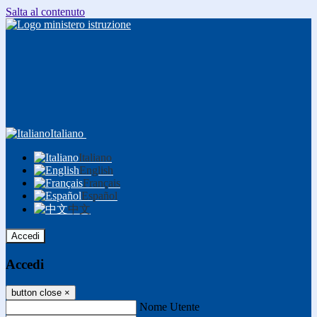
Salta al contenuto
Italiano
Italiano
English
Français
Español
中文
Accedi
Accedi
button close
×
Nome Utente