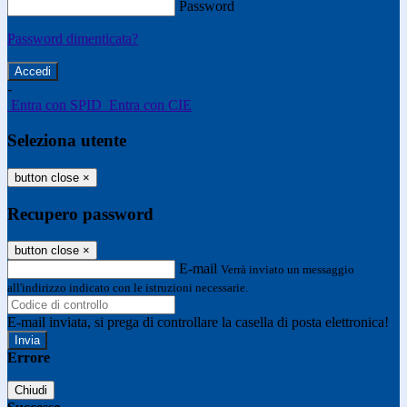
Password
Password dimenticata?
-
Entra con SPID
Entra con CIE
Seleziona utente
button close
×
Recupero password
button close
×
E-mail
Verrà inviato un messaggio
all'indirizzo indicato con le istruzioni necessarie.
E-mail inviata, si prega di controllare la casella di posta elettronica!
Errore
Chiudi