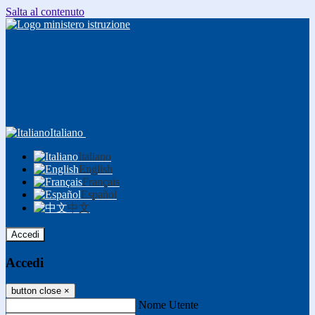
Salta al contenuto
Italiano
Italiano
English
Français
Español
中文
Accedi
Accedi
button close
×
Nome Utente