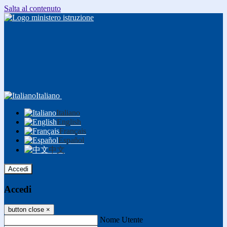
Salta al contenuto
Italiano
Italiano
English
Français
Español
中文
Accedi
Accedi
button close
×
Nome Utente