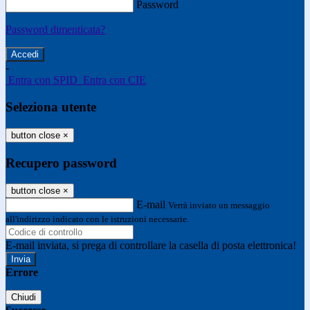
Password
Password dimenticata?
-
Entra con SPID
Entra con CIE
Seleziona utente
button close
×
Recupero password
button close
×
E-mail
Verrà inviato un messaggio
all'indirizzo indicato con le istruzioni necessarie.
E-mail inviata, si prega di controllare la casella di posta elettronica!
Errore
Chiudi