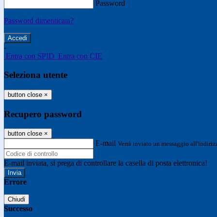
Password
Password dimenticata?
-
Entra con SPID
Entra con CIE
Seleziona utente
button close
×
Recupero password
button close
×
E-mail
Verrà inviato un messaggio all'indirizz
E-mail inviata, si prega di controllare la casella di posta elettronica!
Errore
Chiudi
Successo