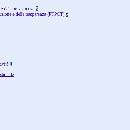
 e della trasparenza
5
rruzione e della trasparenza (PTPCT)
5
tività
1
stionale