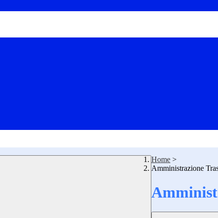
Home
>
Amministrazione Tra
Amministr