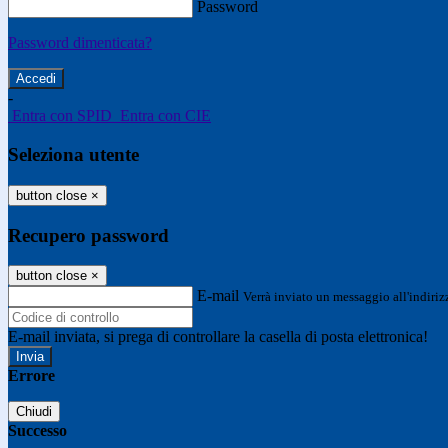
Password
Password dimenticata?
-
Entra con SPID
Entra con CIE
Seleziona utente
button close
×
Recupero password
button close
×
E-mail
Verrà inviato un messaggio all'indirizz
E-mail inviata, si prega di controllare la casella di posta elettronica!
Errore
Chiudi
Successo