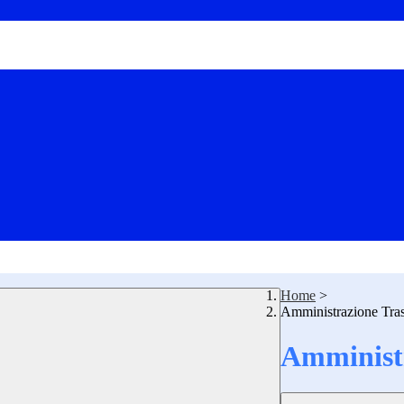
Home
>
Amministrazione Tra
Amministr