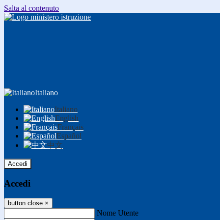
Salta al contenuto
Italiano
Italiano
English
Français
Español
中文
Accedi
Accedi
button close
×
Nome Utente