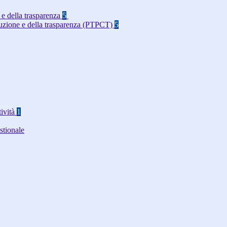
 e della trasparenza
5
rruzione e della trasparenza (PTPCT)
5
tività
1
stionale