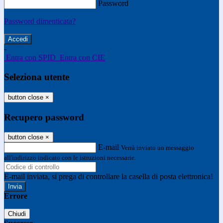
Password
Password dimenticata?
-
Entra con SPID
Entra con CIE
Seleziona utente
button close
×
Recupero password
button close
×
E-mail
Verrà inviato un messaggio
all'indirizzo indicato con le istruzioni necessarie.
E-mail inviata, si prega di controllare la casella di posta elettronica!
Errore
Chiudi