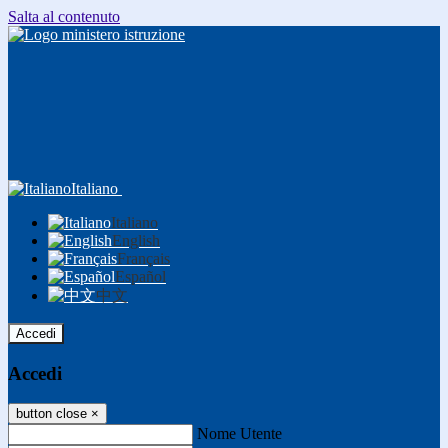
Salta al contenuto
Italiano
Italiano
English
Français
Español
中文
Accedi
Accedi
button close
×
Nome Utente