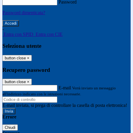
Password
Password dimenticata?
-
Entra con SPID
Entra con CIE
Seleziona utente
button close
×
Recupero password
button close
×
E-mail
Verrà inviato un messaggio
all'indirizzo indicato con le istruzioni necessarie.
E-mail inviata, si prega di controllare la casella di posta elettronica!
Errore
Chiudi