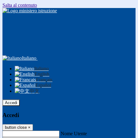
Salta al contenuto
Italiano
Italiano
English
Français
Español
中文
Accedi
Accedi
button close
×
Nome Utente