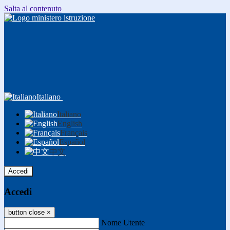
Salta al contenuto
Italiano
Italiano
English
Français
Español
中文
Accedi
Accedi
button close
×
Nome Utente