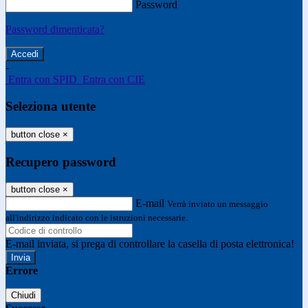
Password
Password dimenticata?
-
Entra con SPID
Entra con CIE
Seleziona utente
button close
×
Recupero password
button close
×
E-mail
Verrà inviato un messaggio
all'indirizzo indicato con le istruzioni necessarie.
E-mail inviata, si prega di controllare la casella di posta elettronica!
Errore
Chiudi