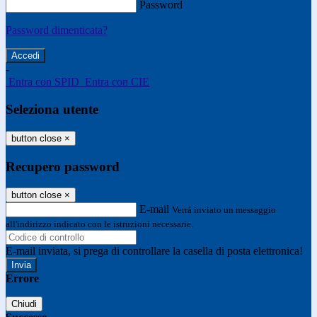
Password
Password dimenticata?
-
Entra con SPID
Entra con CIE
Seleziona utente
button close
×
Recupero password
button close
×
E-mail
Verrà inviato un messaggio
all'indirizzo indicato con le istruzioni necessarie.
E-mail inviata, si prega di controllare la casella di posta elettronica!
Errore
Chiudi