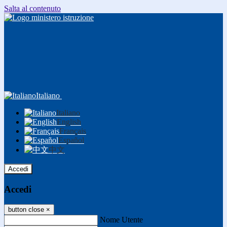
Salta al contenuto
Italiano
Italiano
English
Français
Español
中文
Accedi
Accedi
button close
×
Nome Utente