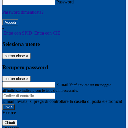
Password
Password dimenticata?
-
Entra con SPID
Entra con CIE
Seleziona utente
button close
×
Recupero password
button close
×
E-mail
Verrà inviato un messaggio
all'indirizzo indicato con le istruzioni necessarie.
E-mail inviata, si prega di controllare la casella di posta elettronica!
Errore
Chiudi