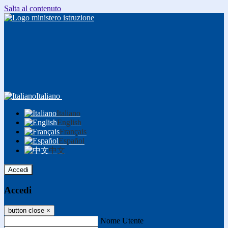
Salta al contenuto
Italiano
Italiano
English
Français
Español
中文
Accedi
Accedi
button close
×
Nome Utente