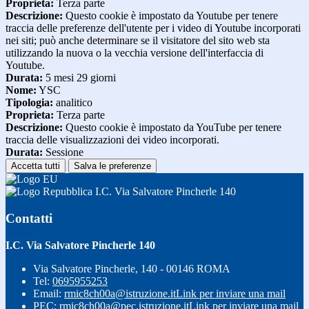
Proprieta:
Terza parte
Descrizione:
Questo cookie è impostato da Youtube per tenere
traccia delle preferenze dell'utente per i video di Youtube incorporati
nei siti; può anche determinare se il visitatore del sito web sta
utilizzando la nuova o la vecchia versione dell'interfaccia di
Youtube.
Durata:
5 mesi 29 giorni
Nome:
YSC
Tipologia:
analitico
Proprieta:
Terza parte
Descrizione:
Questo cookie è impostato da YouTube per tenere
traccia delle visualizzazioni dei video incorporati.
Durata:
Sessione
Accetta tutti
Salva le preferenze
I.C. Via Salvatore Pincherle 140
Contatti
I.C. Via Salvatore Pincherle 140
Via Salvatore Pincherle, 140 - 00146 ROMA
Tel:
0695955253
Email:
rmic8ch00a@istruzione.it
Link per inviare una mail
PEC:
rmic8ch00a@pec.istruzione.it
Link per inviare una mail