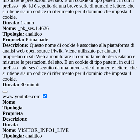
misurare le prestazioni del sito. È un cookie di tipo pattern, in cui il
prefisso _pk_id è seguito da una breve serie di numeri e lettere, che
si ritiene sia un codice di riferimento per il dominio che imposta il
cookie.
Durata:
1 anno
Nome:
_pk_ses.1.4626
Tipologia:
analitico
Proprieta:
Prima parte
Descrizione:
Questo nome di cookie è associato alla piattaforma di
analisi web open source Piwik. Viene utilizzato per aiutare i
proprietari di siti Web a monitorare il comportamento dei visitatori e
misurare le prestazioni del sito. È un cookie di tipo pattern, in cui il
prefisso _pk_ses è seguito da una breve serie di numeri e lettere, che
si ritiene sia un codice di riferimento per il dominio che imposta il
cookie.
Durata:
30 minuti
www.youtube.com
Nome
Tipologia
Proprieta
Descrizione
Durata
Nome:
VISITOR_INFO1_LIVE
Tipologia:
analitico