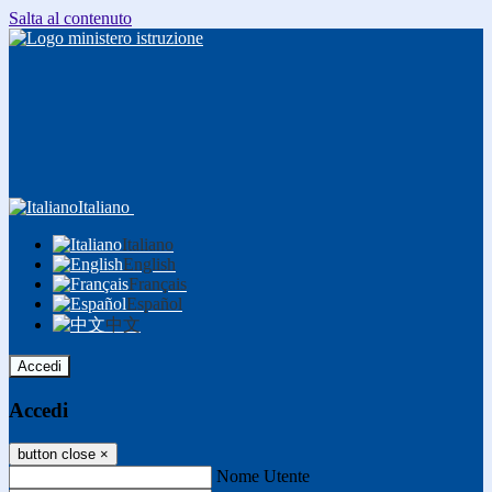
Salta al contenuto
Italiano
Italiano
English
Français
Español
中文
Accedi
Accedi
button close
×
Nome Utente