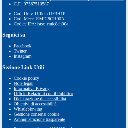
C.F.: 97567510587
Cod. Univ. Ufficio UF3H1P
Cod. Mecc. RMIC8CH00A
Codice IPA: istsc_rmic8ch00a
Seguici su
Facebook
Twitter
Instagram
Sezione Link Utili
Cookie policy
Note legali
Informativa Privacy
Ufficio Relazioni con il Pubblico
Dichiarazione di accessibilità
Obiettivi di accessibilità
Whistleblowing
Gestione consensi cookie
Amministrazione trasparente