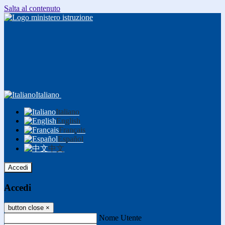
Salta al contenuto
Italiano
Italiano
English
Français
Español
中文
Accedi
Accedi
button close
×
Nome Utente