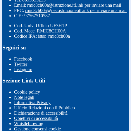
Email:
rmic8ch00a@istruzione.it
Link per inviare una mail
PEC:
rmic8ch00a@pec.istruzione.it
Link per inviare una mail
C.F.: 97567510587
Cod. Univ. Ufficio UF3H1P
Cod. Mecc. RMIC8CH00A
Codice IPA: istsc_rmic8ch00a
Seguici su
Facebook
Twitter
Instagram
Sezione Link Utili
Cookie policy
Note legali
Informativa Privacy
Ufficio Relazioni con il Pubblico
Dichiarazione di accessibilità
Obiettivi di accessibilità
Whistleblowing
Gestione consensi cookie