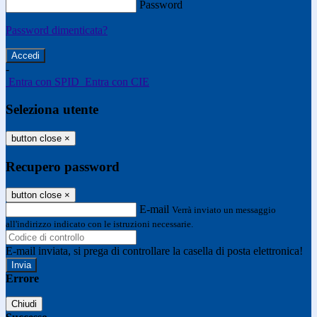
Password
Password dimenticata?
-
Entra con SPID
Entra con CIE
Seleziona utente
button close
×
Recupero password
button close
×
E-mail
Verrà inviato un messaggio
all'indirizzo indicato con le istruzioni necessarie.
E-mail inviata, si prega di controllare la casella di posta elettronica!
Errore
Chiudi