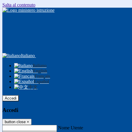
Salta al contenuto
Italiano
Italiano
English
Français
Español
中文
Accedi
Accedi
button close
×
Nome Utente