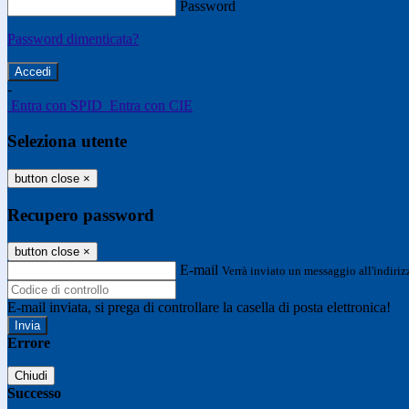
Password
Password dimenticata?
-
Entra con SPID
Entra con CIE
Seleziona utente
button close
×
Recupero password
button close
×
E-mail
Verrà inviato un messaggio all'indirizz
E-mail inviata, si prega di controllare la casella di posta elettronica!
Errore
Chiudi
Successo