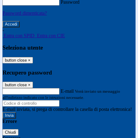
Password
Password dimenticata?
-
Entra con SPID
Entra con CIE
Seleziona utente
button close
×
Recupero password
button close
×
E-mail
Verrà inviato un messaggio
all'indirizzo indicato con le istruzioni necessarie.
E-mail inviata, si prega di controllare la casella di posta elettronica!
Errore
Chiudi