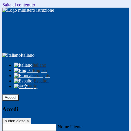
Salta al contenuto
Italiano
Italiano
English
Français
Español
中文
Accedi
Accedi
button close
×
Nome Utente