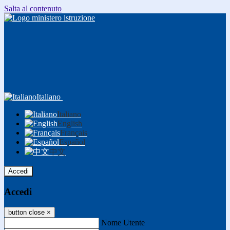
Salta al contenuto
Italiano
Italiano
English
Français
Español
中文
Accedi
Accedi
button close
×
Nome Utente