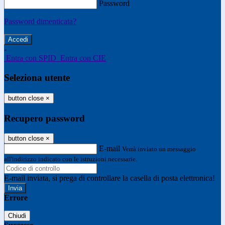
Password
Password dimenticata?
-
Entra con SPID
Entra con CIE
Seleziona utente
button close
×
Recupero password
button close
×
E-mail
Verrà inviato un messaggio
all'indirizzo indicato con le istruzioni necessarie.
E-mail inviata, si prega di controllare la casella di posta elettronica!
Errore
Chiudi