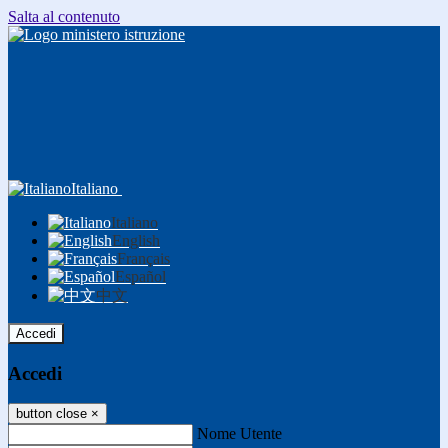
Salta al contenuto
Italiano
Italiano
English
Français
Español
中文
Accedi
Accedi
button close
×
Nome Utente