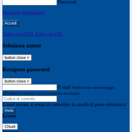
Password
Password dimenticata?
-
Entra con SPID
Entra con CIE
Seleziona utente
button close
×
Recupero password
button close
×
E-mail
Verrà inviato un messaggio
all'indirizzo indicato con le istruzioni necessarie.
E-mail inviata, si prega di controllare la casella di posta elettronica!
Errore
Chiudi