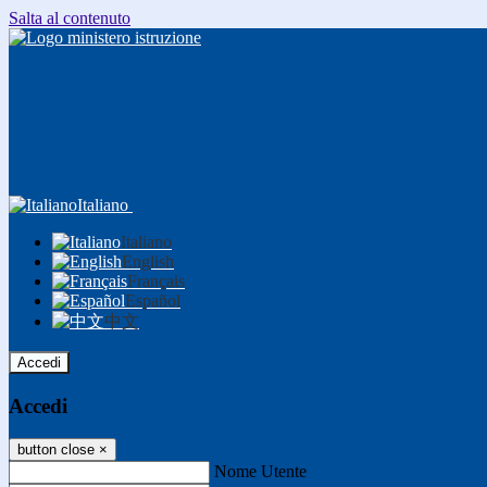
Salta al contenuto
Italiano
Italiano
English
Français
Español
中文
Accedi
Accedi
button close
×
Nome Utente