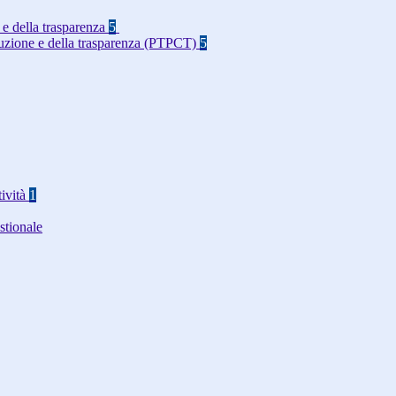
 e della trasparenza
5
rruzione e della trasparenza (PTPCT)
5
tività
1
stionale