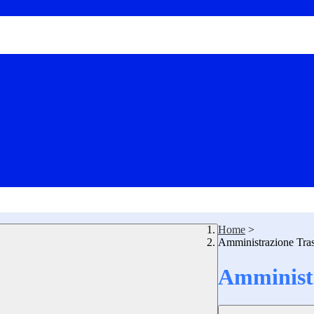
Home
>
Amministrazione Tra
Amministr