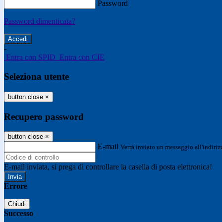
Password
Password dimenticata?
-
Entra con SPID
Entra con CIE
Seleziona utente
button close
×
Recupero password
button close
×
E-mail
Verrà inviato un messaggio all'indirizz
E-mail inviata, si prega di controllare la casella di posta elettronica!
Errore
Chiudi
Successo