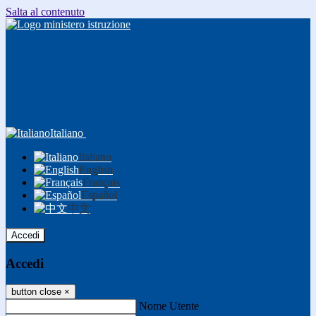
Salta al contenuto
Italiano
Italiano
English
Français
Español
中文
Accedi
Accedi
button close
×
Nome Utente