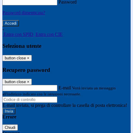
Password
Password dimenticata?
-
Entra con SPID
Entra con CIE
Seleziona utente
button close
×
Recupero password
button close
×
E-mail
Verrà inviato un messaggio
all'indirizzo indicato con le istruzioni necessarie.
E-mail inviata, si prega di controllare la casella di posta elettronica!
Errore
Chiudi