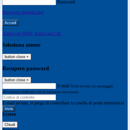
Password
Password dimenticata?
-
Entra con SPID
Entra con CIE
Seleziona utente
button close
×
Recupero password
button close
×
E-mail
Verrà inviato un messaggio
all'indirizzo indicato con le istruzioni necessarie.
E-mail inviata, si prega di controllare la casella di posta elettronica!
Errore
Chiudi