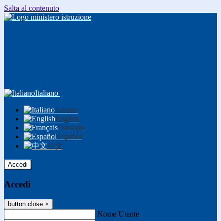
Salta al contenuto
Italiano
Italiano
English
Français
Español
中文
Accedi
Accedi
button close
×
Nome Utente