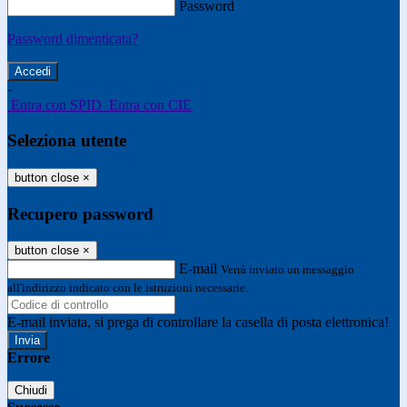
Password
Password dimenticata?
-
Entra con SPID
Entra con CIE
Seleziona utente
button close
×
Recupero password
button close
×
E-mail
Verrà inviato un messaggio
all'indirizzo indicato con le istruzioni necessarie.
E-mail inviata, si prega di controllare la casella di posta elettronica!
Errore
Chiudi