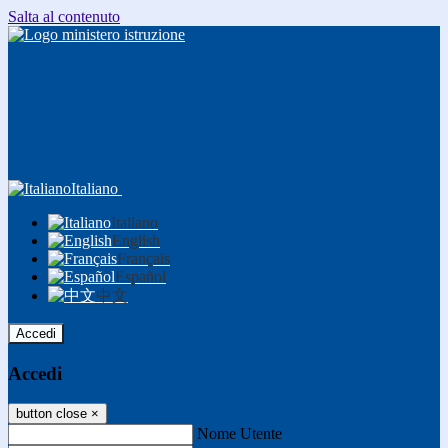
Salta al contenuto
Italiano
Italiano
English
Français
Español
中文
Accedi
Accedi
button close
×
Nome Utente