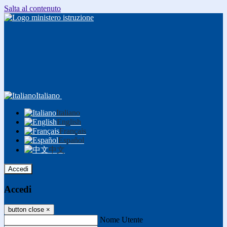
Salta al contenuto
Italiano
Italiano
English
Français
Español
中文
Accedi
Accedi
button close
×
Nome Utente