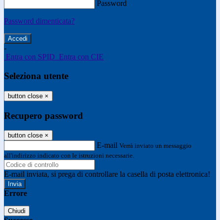
Password
Password dimenticata?
-
Entra con SPID
Entra con CIE
Seleziona utente
button close
×
Recupero password
button close
×
E-mail
Verrà inviato un messaggio
all'indirizzo indicato con le istruzioni necessarie.
E-mail inviata, si prega di controllare la casella di posta elettronica!
Errore
Chiudi