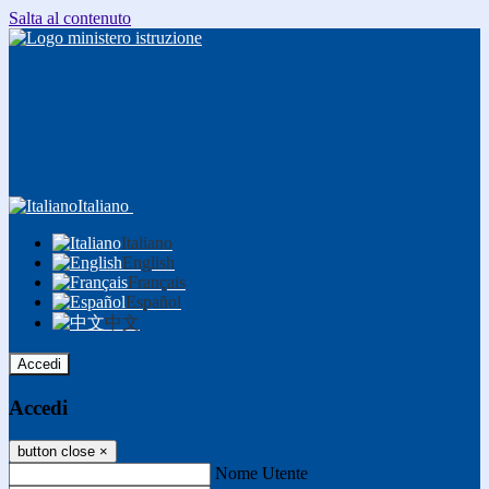
Salta al contenuto
Italiano
Italiano
English
Français
Español
中文
Accedi
Accedi
button close
×
Nome Utente