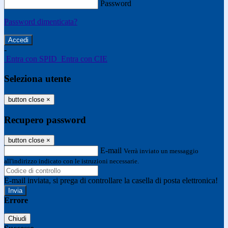
Password
Password dimenticata?
-
Entra con SPID
Entra con CIE
Seleziona utente
button close
×
Recupero password
button close
×
E-mail
Verrà inviato un messaggio
all'indirizzo indicato con le istruzioni necessarie.
E-mail inviata, si prega di controllare la casella di posta elettronica!
Errore
Chiudi