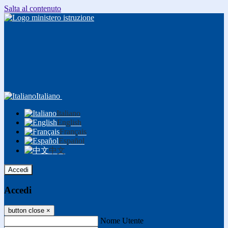
Salta al contenuto
Italiano
Italiano
English
Français
Español
中文
Accedi
Accedi
button close
×
Nome Utente