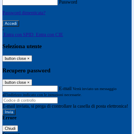
Password
Password dimenticata?
-
Entra con SPID
Entra con CIE
Seleziona utente
button close
×
Recupero password
button close
×
E-mail
Verrà inviato un messaggio
all'indirizzo indicato con le istruzioni necessarie.
E-mail inviata, si prega di controllare la casella di posta elettronica!
Errore
Chiudi